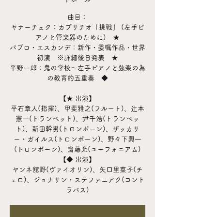
曲目：
ヤナーチェク：カプリチオ「挑戦」 (左手ピ
アノと管楽器のために) ★
パブロ・エスカンデ：新作・委嘱作品・世界
初演 ※詳細後日発表 ★
平野一郎：鬼の学校～左手ピアノと弦楽の為
の教育的五重奏 ◆
【★ 出演】
平石章人(指揮)、甲斐雅之(フルート)、辻本
憲一(トランペット)、尹千浩(トランペッ
ト)、新田幹男(トロンボーン)、ザッカリ
ー・ガイルス(トロンボーン)、野々下興一
(トロンボーン)、齋藤充(ユーフォニアム)
【◆ 出演】
ヤンネ舘野(ヴァイオリン)、矢口里菜子(チ
ェロ)、ジョナサン・ステファニアク(コント
ラバス)