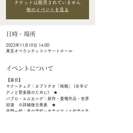
チケットは販売されていません
他のイベントを見る
日時・場所
2023年11月10日 14:00
東京オペラシティコンサートホール
イベントについて
【曲目】
ヤナーチェク：カプリチオ「挑戦」 (左手ピ
アノと管楽器のために)　★
パブロ・エスカンデ：新作・委嘱作品・世界
初演　※詳細後日発表　★
平野一郎：鬼の学校～左手ピアノと弦楽の為
の教育的五重奏　◆
【★ 出演】

平石章人(指揮)、甲斐雅之(フルート)、辻本